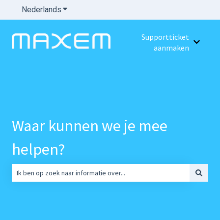
Nederlands
Submenu tonen voor vertalingen
Supportticket
Submenu
aanmaken
Waar kunnen we je mee
helpen?
Er zijn geen suggesties want het zoekveld is leeg.