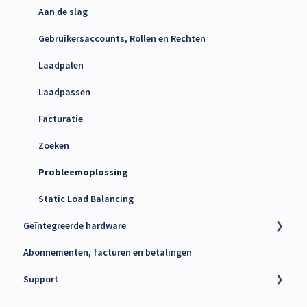
Energy Management System (EMS)
Aan de slag
Maxem Energy Controller
Gebruikersaccounts, Rollen en Rechten
4g simkaarten
Laadpalen
Laadpassen
Facturatie
Zoeken
Probleemoplossing
Static Load Balancing
Geïntegreerde hardware
Abonnementen, facturen en betalingen
Laders
Support
kWh Meters
Battery Energy Storage System (BESS)
Technische support