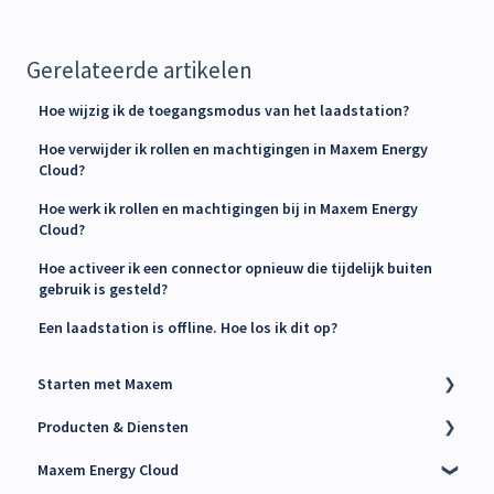
Gerelateerde artikelen
Hoe wijzig ik de toegangsmodus van het laadstation?
Hoe verwijder ik rollen en machtigingen in Maxem Energy
Cloud?
Hoe werk ik rollen en machtigingen bij in Maxem Energy
Cloud?
Hoe activeer ik een connector opnieuw die tijdelijk buiten
gebruik is gesteld?
Een laadstation is offline. Hoe los ik dit op?
Starten met Maxem
Producten & Diensten
Contact Maxem Sales
Maxem Energy Cloud
Onboarding
Charge Point Management System (CPMS)