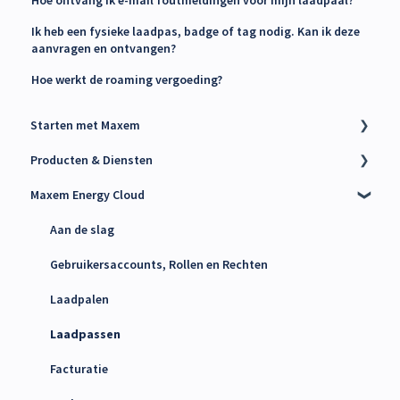
Ik heb een fysieke laadpas, badge of tag nodig. Kan ik deze
aanvragen en ontvangen?
Hoe werkt de roaming vergoeding?
Starten met Maxem
Producten & Diensten
Contact Maxem Sales
Maxem Energy Cloud
Onboarding
Charge Point Management System (CPMS)
Energy Management System (EMS)
Aan de slag
Maxem Energy Controller
Gebruikersaccounts, Rollen en Rechten
4g simkaarten
Laadpalen
Laadpassen
Facturatie