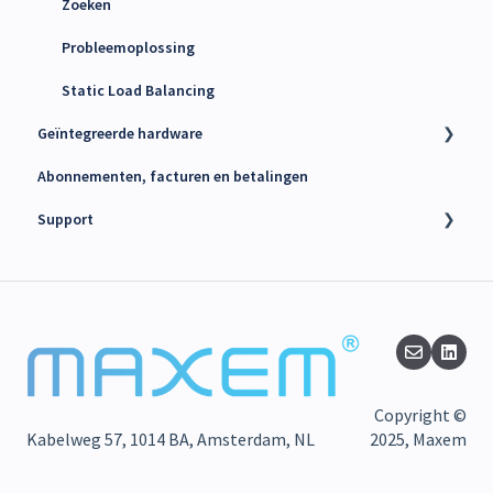
Zoeken
Probleemoplossing
Static Load Balancing
Geïntegreerde hardware
Abonnementen, facturen en betalingen
Laders
Support
kWh Meters
Battery Energy Storage System (BESS)
Technische support
PV Omvormers
Finance support
Release notes
Maxem Nieuws en Updates
Copyright ©
Kabelweg 57, 1014 BA, Amsterdam, NL
2025, Maxem