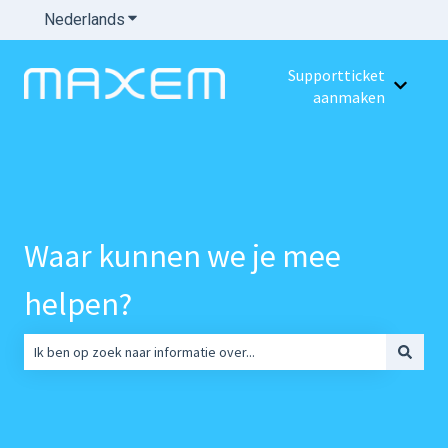
Nederlands
Submenu tonen voor vertalingen
Supportticket
Submenu
aanmaken
Waar kunnen we je mee
helpen?
Er zijn geen suggesties want het zoekveld is leeg.